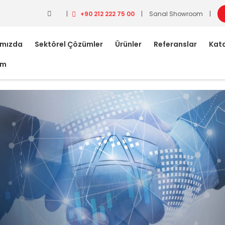
|
+90 212 222 75 00
|
Sanal Showroom
|
ımızda
Sektörel Çözümler
Ürünler
Referanslar
Kata
im