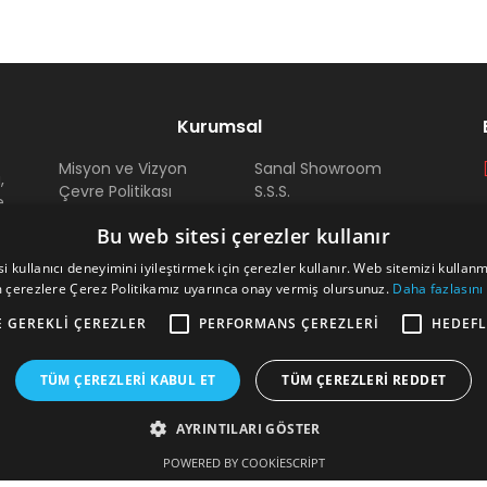
Kurumsal
Misyon ve Vizyon
Sanal Showroom
,
Çevre Politikası
S.S.S.
e
Kalite Politikası
Site Haritası
a
Bu web sitesi çerezler kullanır
Hüküm ve Koşullar
Fuarlarımız
k
Ödeme Tahsilat
Bayi
i kullanıcı deneyimini iyileştirmek için çerezler kullanır. Web sitemizi kullan
,
Dokümanlar
Arma Kariyer
 çerezlere Çerez Politikamız uyarınca onay vermiş olursunuz.
Daha fazlasını
i
Sertifikalar
u
E GEREKLI ÇEREZLER
PERFORMANS ÇEREZLERI
HEDEFL
TÜM ÇEREZLERI KABUL ET
TÜM ÇEREZLERI REDDET
AYRINTILARI GÖSTER
POWERED BY COOKIESCRIPT