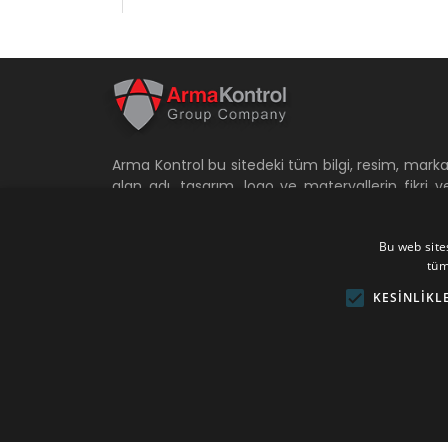
Arma Kontrol bu sitedeki tüm bilgi, resim, marka
alan adı, tasarım, logo ve materyallerin fikri v
sınai belgeleri hak sahibidir. Bu materyaller Arm
Kontrol'ün yazılı izni olmadan ve kayna
Bu web sites
göstermeden kopyalanamaz, saklanamaz
tüm
taşınamaz ve değiştirilemez. Aksi takdirde hukuk
ve cezai sorumluluk doğar. Arma Kontrol'ün b
KESINLIKL
özellikleri belirtilmeyen diğer tüm hakları saklıdır.