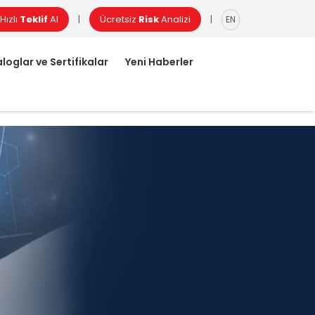
Hızlı
Teklif
Al
Ücretsiz
Risk
Analizi
|
|
EN
loglar ve Sertifikalar
Yeni Haberler