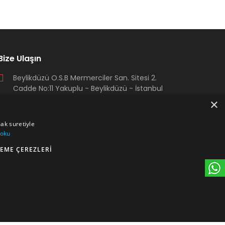
Bize Ulaşın
Beylikdüzü O.S.B Mermerciler San. Sitesi 2.
Cadde No:11 Yakuplu - Beylikdüzü - İstanbul
×
+90 212 222 75 00
mak suretiyle
+90 541 344 26 72 (WhatsApp)
 oku
EME ÇEREZLERI
arma@armakontrol.com