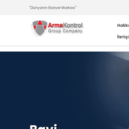
-
-
-
-
-
-
"Dünyanın Bariyer Markası"
Hakk
İletiş